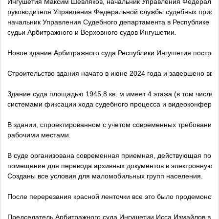
Ингушетия Максим Шевляков, начальник Управления Федерально
руководителя Управления Федеральной службы судебных пристав
начальник Управления Судебного департамента в Республике Ин
судьи Арбитражного и Верховного судов Ингушетии.
Новое здание Арбитражного суда Республики Ингушетия постро
Строительство здания начато в июне 2024 года и завершено вве
Здание суда площадью 1945,8 кв. м имеет 4 этажа (в том числ
системами фиксации хода судебного процесса и видеоконферен
В здании, спроектированном с учетом современных требований
рабочими местами.
В суде организована современная приемная, действующая по пр
помещение для перевода архивных документов в электронную фо
Созданы все условия для маломобильных групп населения.
После перерезания красной ленточки все это было продемонстр
Председатель Арбитражного суда Ингушетии Исса Измайлов в сво