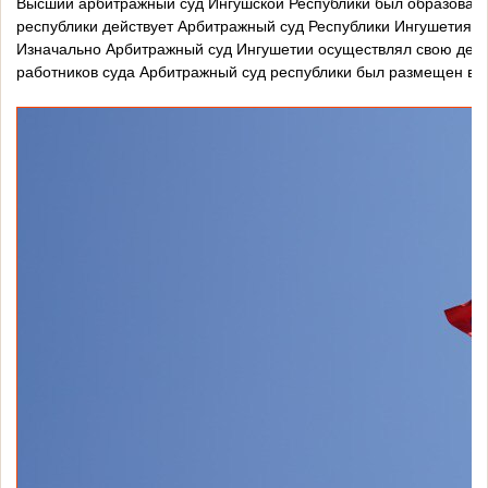
Высший арбитражный суд Ингушской Республики был образован 2
республики действует Арбитражный суд Республики Ингушетия.
Изначально Арбитражный суд Ингушетии осуществлял свою деятел
работников суда Арбитражный суд республики был размещен в не