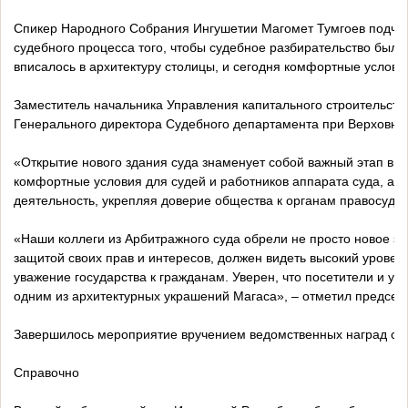
Спикер Народного Собрания Ингушетии Магомет Тумгоев подчерк
судебного процесса того, чтобы судебное разбирательство было
вписалось в архитектуру столицы, и сегодня комфортные условия
Заместитель начальника Управления капитального строительств
Генерального директора Судебного департамента при Верховно
«Открытие нового здания суда знаменует собой важный этап в р
комфортные условия для судей и работников аппарата суда, а т
деятельность, укрепляя доверие общества к органам правосудия
«Наши коллеги из Арбитражного суда обрели не просто новое зд
защитой своих прав и интересов, должен видеть высокий уровень
уважение государства к гражданам. Уверен, что посетители и уч
одним из архитектурных украшений Магаса», – отметил председ
Завершилось мероприятие вручением ведомственных наград суд
Справочно