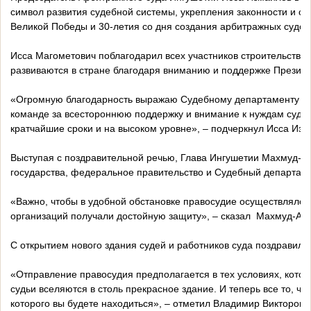
символ развития судебной системы, укрепления законности и сп
Великой Победы и 30-летия со дня создания арбитражных судов 
Исса Магометович поблагодарил всех участников строительства,
развиваются в стране благодаря вниманию и поддержке Президе
«Огромную благодарность выражаю Судебному департаменту при
команде за всестороннюю поддержку и внимание к нуждам суде
кратчайшие сроки и на высоком уровне», – подчеркнул Исса Изм
Выступая с поздравительной речью, Глава Ингушетии Махмуд-Ал
государства, федеральное правительство и Судебный департаме
«Важно, чтобы в удобной обстановке правосудие осуществлялось
организаций получали достойную защиту», – сказал Махмуд-Ал
С открытием нового здания судей и работников суда поздравил 
«Отправление правосудия предполагается в тех условиях, котор
судьи вселяются в столь прекрасное здание. И теперь все то, ч
которого вы будете находиться», – отметил Владимир Викторови