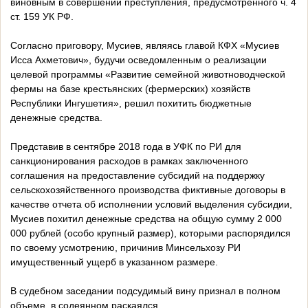
виновным в совершении преступления, предусмотренного ч. 4
ст. 159 УК РФ.
Согласно приговору, Мусиев, являясь главой КФХ «Мусиев
Исса Ахметович», будучи осведомленным о реализации
целевой программы «Развитие семейной животноводческой
фермы на базе крестьянских (фермерских) хозяйств
Республики Ингушетия», решил похитить бюджетные
денежные средства.
Представив в сентябре 2018 года в УФК по РИ для
санкционирования расходов в рамках заключенного
соглашения на предоставление субсидий на поддержку
сельскохозяйственного производства фиктивные договоры в
качестве отчета об исполнении условий выделения субсидии,
Мусиев похитил денежные средства на общую сумму 2 000
000 рублей (особо крупный размер), которыми распорядился
по своему усмотрению, причинив Минсельхозу РИ
имущественный ущерб в указанном размере.
В судебном заседании подсудимый вину признал в полном
объеме, в содеянном раскаялся.